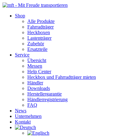
Zum
Inhalt
Shop
springen
Alle Produkte
Fahrradträger
Heckboxen
Lastenträger
Zubehör
Ersatzteile
Service
Übersicht
Messen
Help Center
Heckbox und Fahrradträger mieten
Händler
Downloads
Herstellergarantie
Händlerregistrierung
FAQ
News
Unternehmen
Kontakt